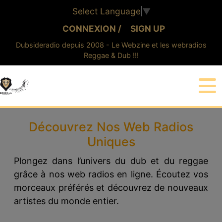
Select Language
▼
CONNEXION /
SIGN UP
Dubsideradio depuis 2008 - Le Webzine et les webradios
Reggae & Dub !!!
CONNEXION
Découvrez Nos Web Radios
Uniques
Plongez dans l’univers du dub et du reggae
grâce à nos web radios en ligne. Écoutez vos
morceaux préférés et découvrez de nouveaux
artistes du monde entier.