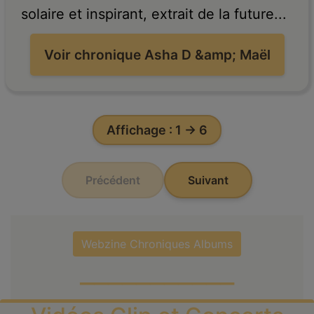
solaire et inspirant, extrait de la future...
Voir chronique Asha D &amp; Maël
Affichage : 1 → 6
Précédent
Suivant
Webzine Chroniques Albums
___________