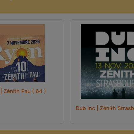
| Zénith Pau ( 64 )
Dub Inc | Zénith Strasb