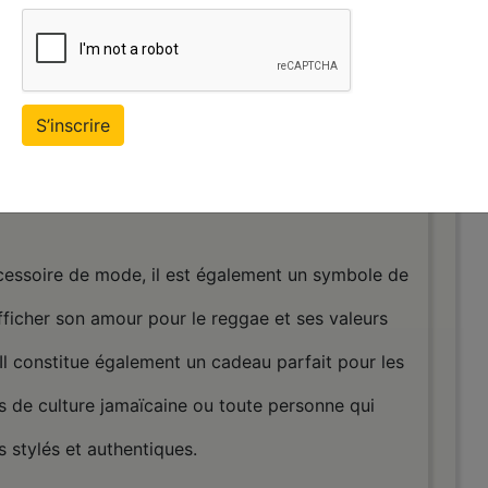
 hommes qu’aux femmes, offrant un maintien
 et tient bien en place sans serrer, ce qui le rend
S’inscrire
s soignées assurent une excellente durabilité et
s couleurs même après plusieurs lavages.
cessoire de mode, il est également un symbole de
 afficher son amour pour le reggae et ses valeurs
. Il constitue également un cadeau parfait pour les
 de culture jamaïcaine ou toute personne qui
 stylés et authentiques.