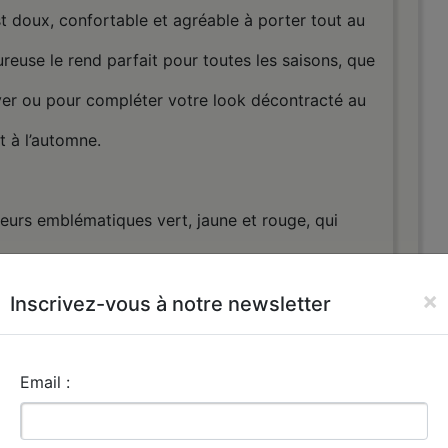
t doux, confortable et agréable à porter tout au
ureuse le rend parfait pour toutes les saisons, que
iver ou pour compléter votre look décontracté au
t à l’automne.
eurs emblématiques vert, jaune et rouge, qui
couleurs vibrantes apportent une touche authentique
×
mer votre identité culturelle et musicale. Que vous
Inscrivez-vous à notre newsletter
, que vous vous promeniez en ville ou que vous
reetwear, ce bonnet attire le regard et transmet
Email :
e énergie positive.