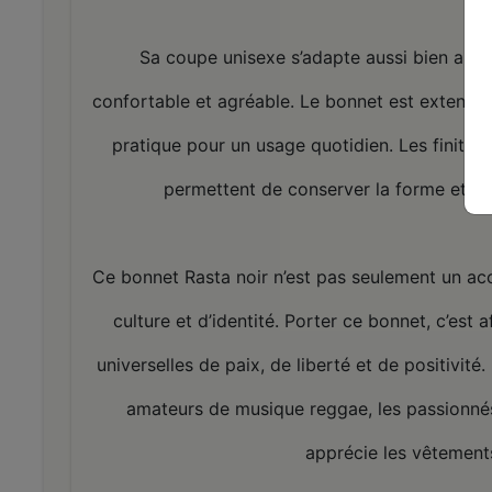
Sa coupe unisexe s’adapte aussi bien aux
confortable et agréable. Le bonnet est extensible
pratique pour un usage quotidien. Les finition
permettent de conserver la forme et le
Ce bonnet Rasta noir n’est pas seulement un ac
culture et d’identité. Porter ce bonnet, c’est
universelles de paix, de liberté et de positivité
amateurs de musique reggae, les passionnés
apprécie les vêtements