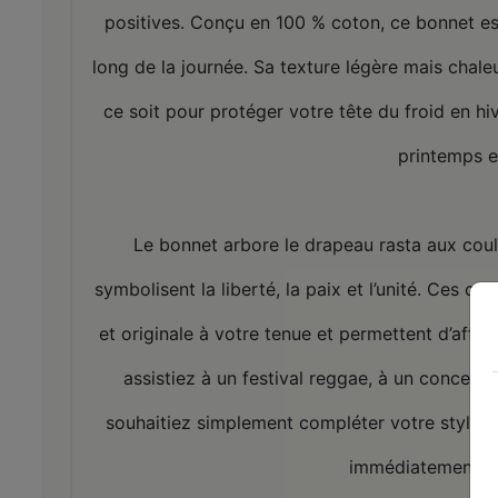
positives. Conçu en 100 % coton, ce bonnet es
long de la journée. Sa texture légère mais chale
ce soit pour protéger votre tête du froid en h
printemps e
Le bonnet arbore le drapeau rasta aux coul
symbolisent la liberté, la paix et l’unité. Ces 
et originale à votre tenue et permettent d’affir
assistiez à un festival reggae, à un concert
souhaitiez simplement compléter votre style st
immédiatement un