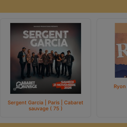
Ryon 
Sergent Garcia | Paris | Cabaret
sauvage ( 75 )