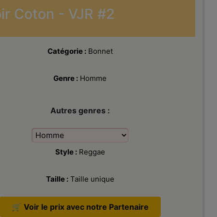
ir Coton - VJR #2
Catégorie :
Bonnet
Genre :
Homme
Autres genres :
Style :
Reggae
Bonnet Rasta en Laine tricotée Noi
VJR
Taille :
Taille unique
🛒
Voir le prix avec notre Partenaire