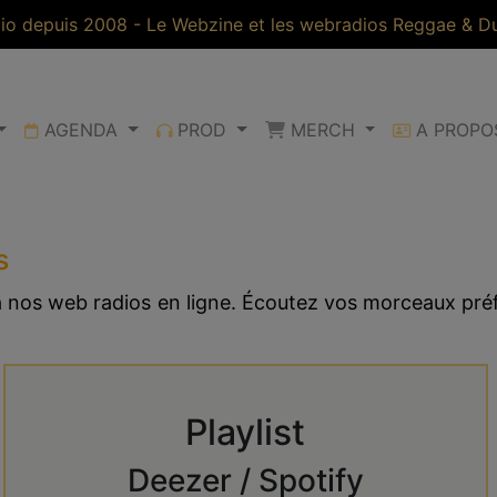
io depuis 2008 - Le Webzine et les webradios Reggae & Dub
AGENDA
PROD
MERCH
A PROP
s
 à nos web radios en ligne. Écoutez vos morceaux pr
Playlist
Deezer / Spotify