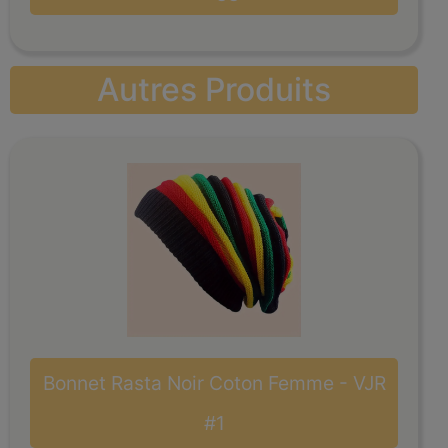
Autres Produits
Bonnet Rasta Noir Coton Femme - VJR
#1