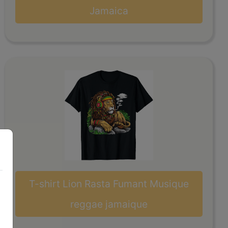
Jamaica
T-shirt Lion Rasta Fumant Musique
reggae jamaique