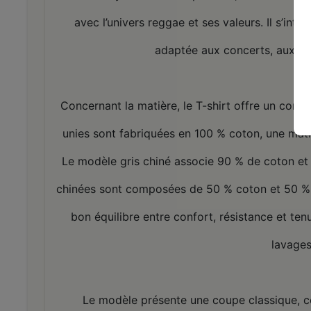
avec l’univers reggae et ses valeurs. Il s’in
adaptée aux concerts, aux fes
Concernant la matière, le T-shirt offre un confo
unies sont fabriquées en 100 % coton, une mati
Le modèle gris chiné associe 90 % de coton et 
chinées sont composées de 50 % coton et 50 % 
bon équilibre entre confort, résistance et t
lavages
Le modèle présente une coupe classique, c