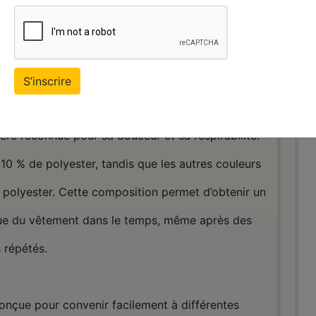
tègre naturellement dans une tenue décontractée,
tivals ou à un usage quotidien.
S’inscrire
rt classique et agréable. Les versions en couleurs
ère reconnue pour sa douceur et sa respirabilité.
10 % de polyester, tandis que les autres couleurs
polyester. Cette composition permet d’obtenir un
enue du vêtement dans le temps, même après des
 répétés.
onçue pour convenir facilement à différentes