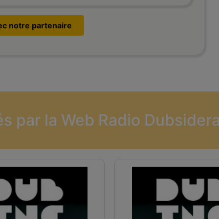
vec notre partenaire
és par la Web Radio Dubsidera