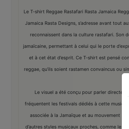
Le T-shirt Reggae Rastafari Rasta Jamaica Reg
Jamaica Rasta Designs, s’adresse avant tout a
reconnaissent dans la culture rastafari. Son d
jamaïcaine, permettant à celui qui le porte d’e
et à cet état d’esprit. Ce T-shirt est pensé 
reggae, qu’ils soient rastamen convaincus ou si
Le visuel a été conçu pour parler directem
fréquentent les festivals dédiés à cette musiqu
associée à la Jamaïque et au mouvement rast
d’autres styles musicaux proches, comme le ska,