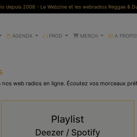
io depuis 2008 - Le Webzine et les webradios Reggae & Dub
AGENDA
PROD
MERCH
A PROP
s
 à nos web radios en ligne. Écoutez vos morceaux pr
Playlist
Deezer / Spotify