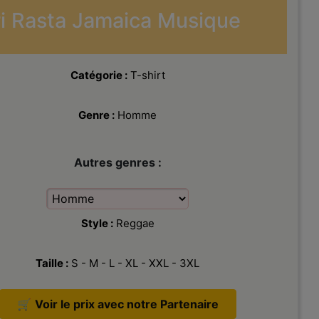
ri Rasta Jamaica Musique
Catégorie :
T-shirt
Genre :
Homme
Autres genres :
Style :
Reggae
Taille :
S - M - L - XL - XXL - 3XL
🛒
Voir le prix avec notre Partenaire
T-shirt Candymix Jamaïque Drapeau