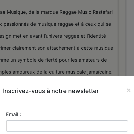
gae Musique, de la marque Reggae Music Rastafari
ux passionnés de musique reggae et à ceux qui se
esign met en avant l’univers reggae et l’identité
xprimer clairement son attachement à cette musique
comme un symbole de fierté pour les amateurs de
mples amoureux de la culture musicale jamaïcaine.
×
Inscrivez-vous à notre newsletter
ent aux fans de reggae, mais aussi à ceux qui
e. Il évoque l’ambiance chaleureuse et authentique
Email :
afari. Même pour les personnes qui apprécient
 ce T-shirt reste un moyen d’afficher un lien fort