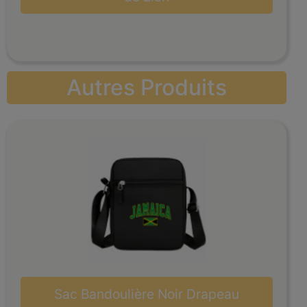
Autres Produits
Sac Bandoulière Noir Drapeau