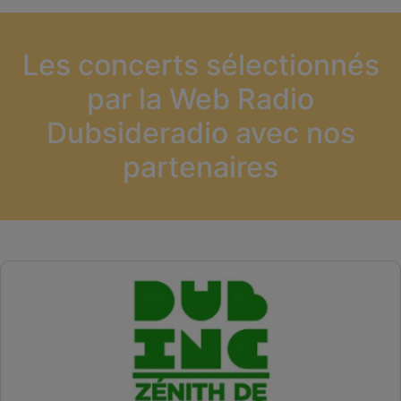
Les concerts sélectionnés
par la Web Radio
Dubsideradio avec nos
partenaires