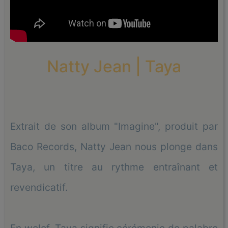
Natty Jean | Taya
Extrait de son album "Imagine", produit par
Baco Records, Natty Jean nous plonge dans
Taya, un titre au rythme entraînant et
revendicatif.
En wolof, Taya signifie cérémonie de palabre