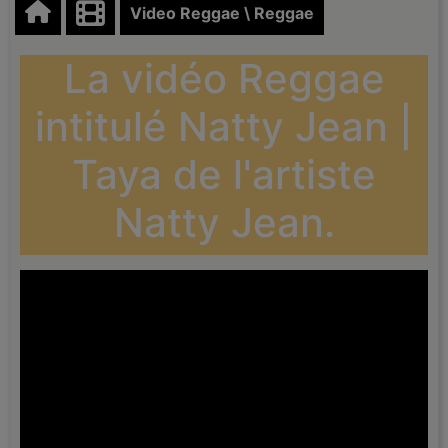
Video Reggae \ Reggae
La vidéo Reggae
intitulé Natty Jean |
Taya de l'artiste
Natty Jean.