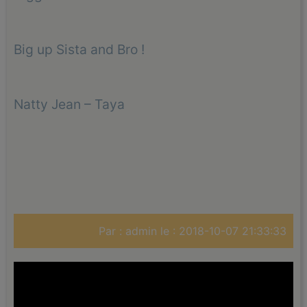
Big up Sista and Bro !
Natty Jean – Taya
Par : admin le : 2018-10-07 21:33:33