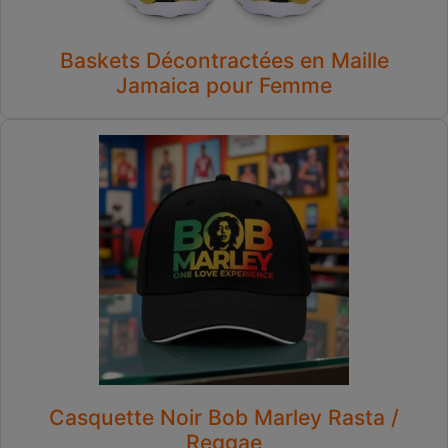
Baskets Décontractées en Maille
Jamaica pour Femme
Casquette Noir Bob Marley Rasta /
Reggae