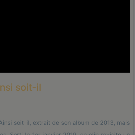
nsi soit-il
 Ainsi soit-il, extrait de son album de 2013, mais
s. Sorti le 1er janvier 2019, ce clip revisite un