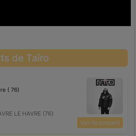
ts de Taïro
re ( 76)
VRE LE HAVRE (76)
Voir le concert