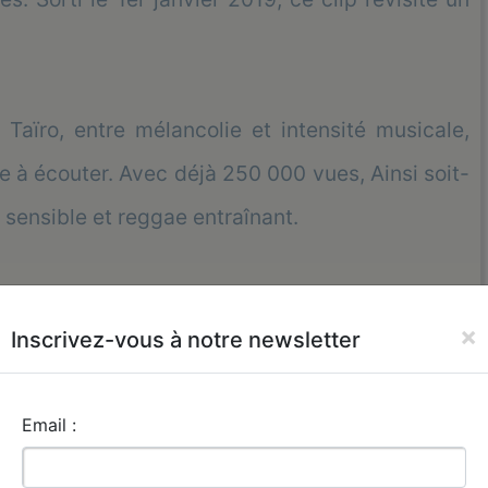
Taïro, entre mélancolie et intensité musicale,
e à écouter. Avec déjà 250 000 vues, Ainsi soit-
e sensible et reggae entraînant.
t et d’émotion musicale. Big up sista et bro…
×
Inscrivez-vous à notre newsletter
Email :
Par : admin le : 2019-01-13 21:49:44