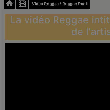
Video Reggae \ Reggae Root
La vidéo Reggae intitu
de l'arti