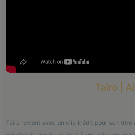
Taïro | Ai
Taïro revient avec un clip inédit pour son titre
qui n’avait jamais eu droit à une mise en image