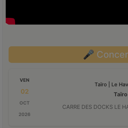
🎤 Concer
VEN
Taïro | Le Hav
02
Taïro
OCT
CARRE DES DOCKS LE HA
2026