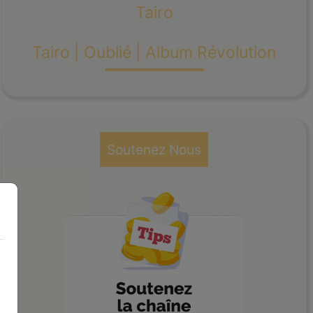
Tairo
_______
Tairo | Oublié | Album Révolution
Soutenez Nous