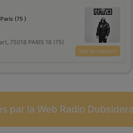
 Paris (75 )
art, 75018 PARIS 18 (75)
Voir le concert
és par la Web Radio Dubsidera