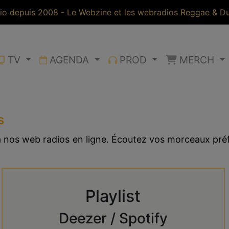
io depuis 2008 - Le Webzine et les webradios Reggae & Dub
TV
AGENDA
PROD
MERCH
s
 à nos web radios en ligne. Écoutez vos morceaux pr
Playlist
Deezer / Spotify