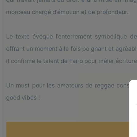
morceau chargé d’émotion et de profondeur.
Le texte évoque l’enterrement symbolique de 
offrant un moment à la fois poignant et agréabl
il confirme le talent de Taïro pour mêler écritur
Un must pour les amateurs de reggae conscien
good vibes !