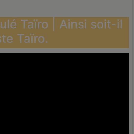
lé Taïro | Ainsi soit-il
ste Taïro.