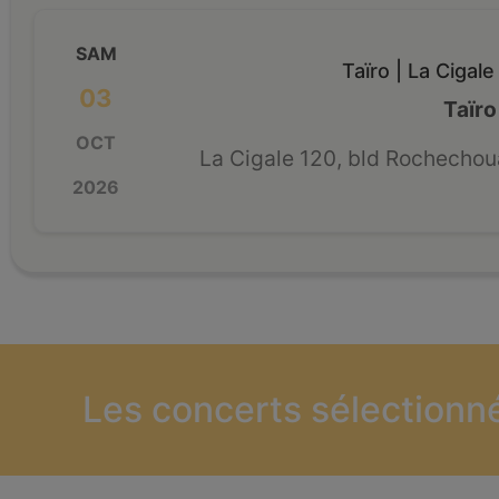
SAM
Taïro | La Cigale
03
Taïro
OCT
La Cigale 120, bld Rochechou
2026
Les concerts sélectionn