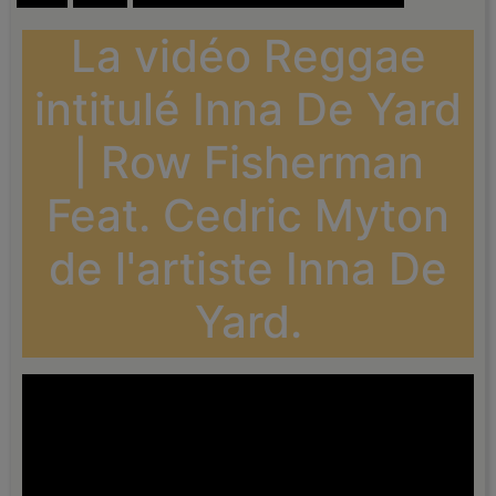
La vidéo Reggae
intitulé Inna De Yard
| Row Fisherman
Feat. Cedric Myton
de l'artiste Inna De
Yard.