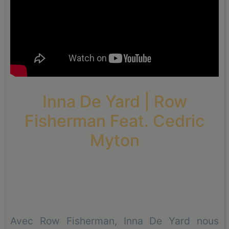
Inna De Yard | Row
Fisherman Feat. Cedric
Myton
Avec Row Fisherman, Inna De Yard nous