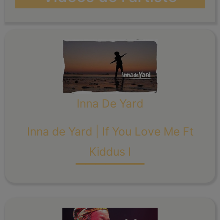
Inna De Yard
Inna de Yard | If You Love Me Ft
_______
Kiddus I