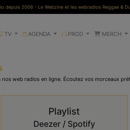
io depuis 2008 - Le Webzine et les webradios Reggae & Dub
TV
AGENDA
PROD
MERCH
s
 à nos web radios en ligne. Écoutez vos morceaux pr
Playlist
Deezer / Spotify