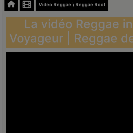
Video Reggae \ Reggae Root
La vidéo Reggae int
Voyageur | Reggae de 