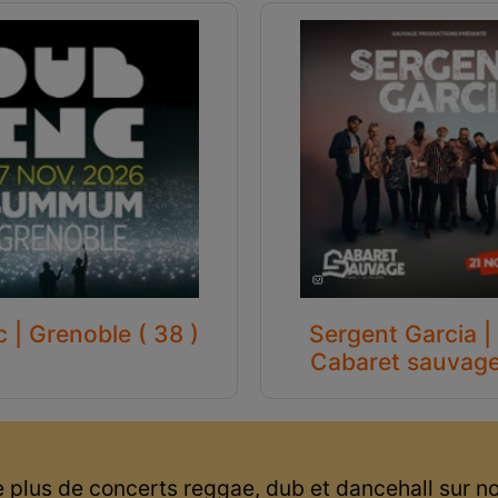
 | Grenoble ( 38 )
Sergent Garcia | 
Cabaret sauvage 
 plus de concerts reggae, dub et dancehall sur n