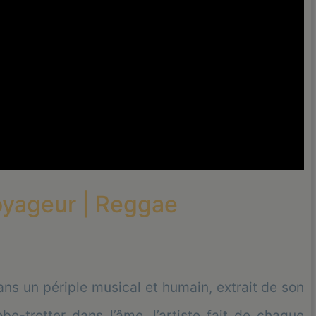
Voyageur | Reggae
s un périple musical et humain, extrait de son
-trotter dans l’âme, l’artiste fait de chaque