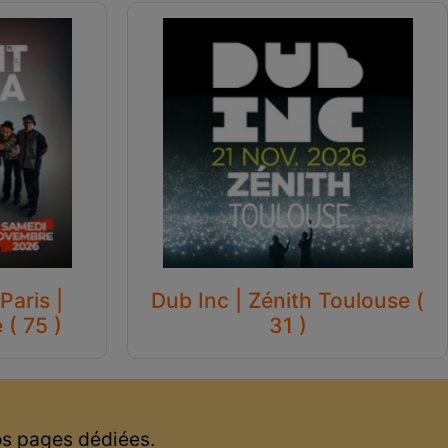
Paris |
Dub Inc | Zénith Toulouse (
( 75 )
31 )
os pages dédiées.