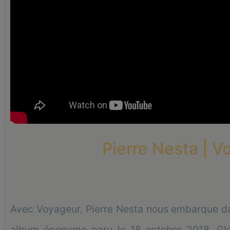
Pierre Nesta | 
Avec Voyageur, Pierre Nesta nous embarque dan
album éponyme paru le 18 octobre 2018. Globe