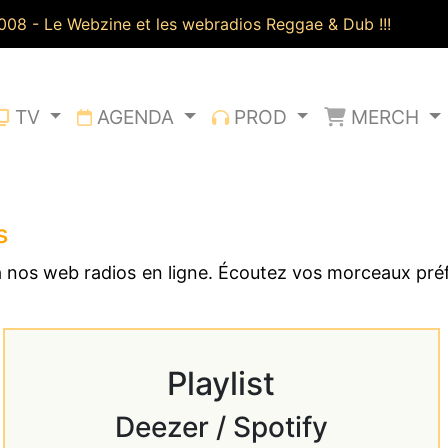
io depuis 2008 - Le Webzine et les webradios Reggae & Dub
TV
AGENDA
PROD
MERCH
s
 à nos web radios en ligne. Écoutez vos morceaux pr
Playlist
Deezer / Spotify