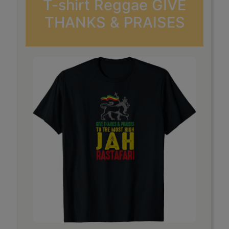
T-shirt Reggae GIVE
THANKS & PRAISES