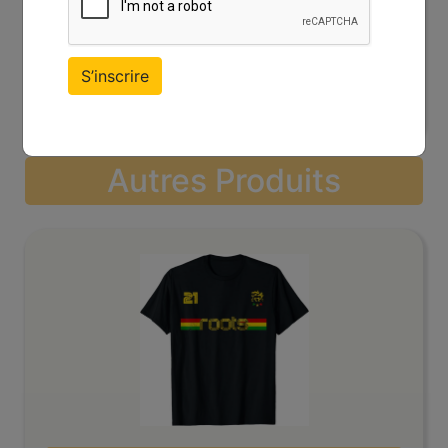
 Rasta Reggae
T-shirt Amour Paix Musique Ra
S’inscrire
Reggae
Autres Produits