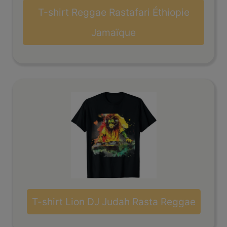
T-shirt Reggae Rastafari Éthiopie
Jamaïque
T-shirt Lion DJ Judah Rasta Reggae