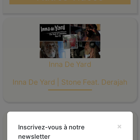
Inna De Yard
_______
Inna De Yard | Stone Feat. Derajah
×
Inscrivez-vous à notre
newsletter