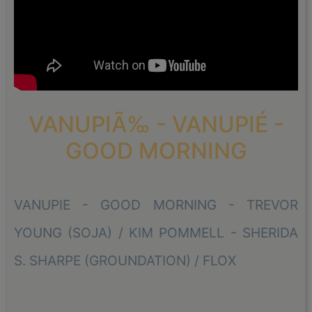
VANUPIÃ‰ - VANUPIÉ -
GOOD MORNING
VANUPIE - GOOD MORNING - TREVOR
YOUNG (SOJA) / KIM POMMELL - SHERIDA
S. SHARPE (GROUNDATION) / FLOX