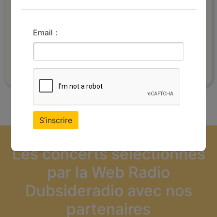
LMK
Email :
_______
LMK "Won't Let you Go"
S’inscrire
Les concerts sélectionnés
par la Web Radio
Dubsideradio avec nos
partenaires