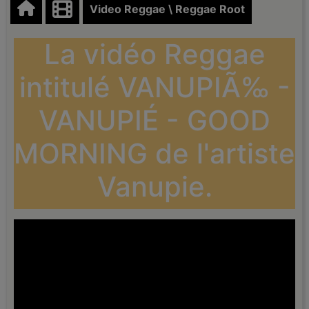
Video Reggae \ Reggae Root
La vidéo Reggae
intitulé VANUPIÃ‰ -
VANUPIÉ - GOOD
MORNING de l'artiste
Vanupie.