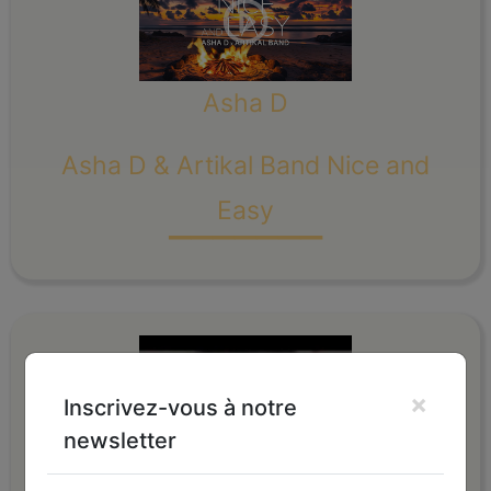
Asha D
Asha D & Artikal Band Nice and
_______
Easy
×
Inscrivez-vous à notre
newsletter
Natty Jean