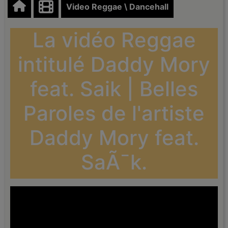
Video Reggae \ Dancehall
La vidéo Reggae
intitulé Daddy Mory
feat. Saik | Belles
Paroles de l'artiste
Daddy Mory feat.
SaÃ¯k.