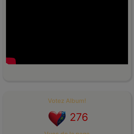
Votez Album!
276