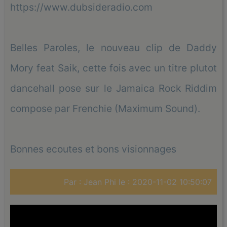
https://www.dubsideradio.com
Belles Paroles, le nouveau clip de Daddy
Mory feat Saik, cette fois avec un titre plutot
dancehall pose sur le Jamaica Rock Riddim
compose par Frenchie (Maximum Sound).
Bonnes ecoutes et bons visionnages
Par : Jean Phi le : 2020-11-02 10:50:07