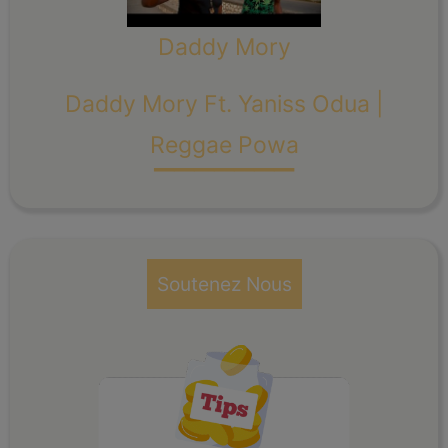
Daddy Mory
Daddy Mory Ft. Yaniss Odua |
_______
Reggae Powa
Soutenez Nous